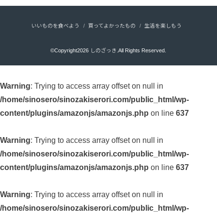
いいものを食べよう
買ってよかったもの
生活を楽しもう
©Copyright2026
しのざっき
.All Rights Reserved.
Warning
: Trying to access array offset on null in
/home/sinosero/sinozakiserori.com/public_html/wp-
content/plugins/amazonjs/amazonjs.php
on line
637
Warning
: Trying to access array offset on null in
/home/sinosero/sinozakiserori.com/public_html/wp-
content/plugins/amazonjs/amazonjs.php
on line
637
Warning
: Trying to access array offset on null in
/home/sinosero/sinozakiserori.com/public_html/wp-