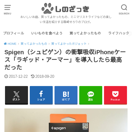
MENU
SEARCH
おいしいお店、買ってよかったもの、ミニマリストライフなどの楽し
い生活を紹介する篠崎せろりのブログ。
プロフィール
いいものを食べよう
買ってよかったもの
ライフハック
HOME
買ってよかったもの
買ってよかったガジェット
Spigen（シュピゲン）の衝撃吸収iPhoneケー
ス「ラギッド・アーマー」を導入したら最高
だった
2017-12-22
2018-09-20
ポスト
シェア
はてブ
送る
Pocket