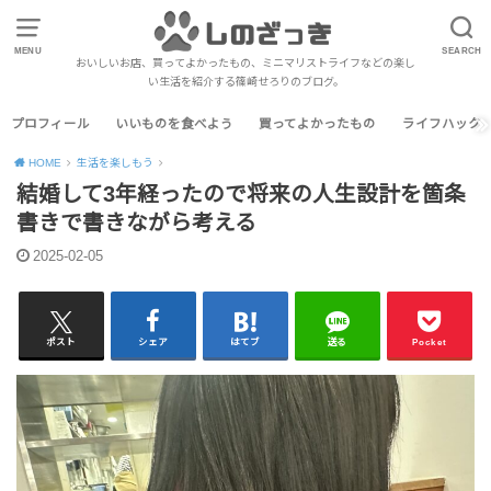
MENU
SEARCH
おいしいお店、買ってよかったもの、ミニマリストライフなどの楽し
い生活を紹介する篠崎せろりのブログ。
プロフィール
いいものを食べよう
買ってよかったもの
ライフハック
HOME
生活を楽しもう
結婚して3年経ったので将来の人生設計を箇条
書きで書きながら考える
2025-02-05
ポスト
シェア
はてブ
送る
Pocket