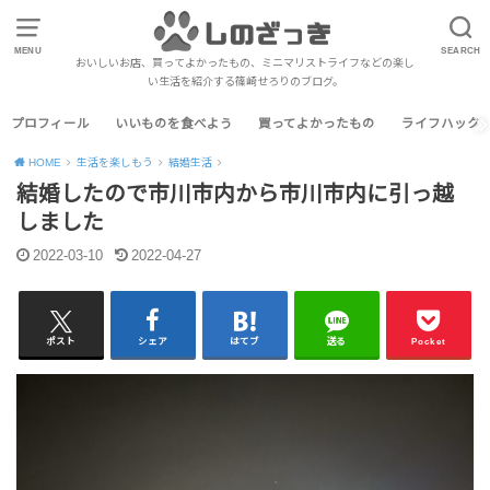
MENU
SEARCH
おいしいお店、買ってよかったもの、ミニマリストライフなどの楽し
い生活を紹介する篠崎せろりのブログ。
プロフィール
いいものを食べよう
買ってよかったもの
ライフハック
HOME
生活を楽しもう
結婚生活
結婚したので市川市内から市川市内に引っ越
しました
2022-03-10
2022-04-27
ポスト
シェア
はてブ
送る
Pocket