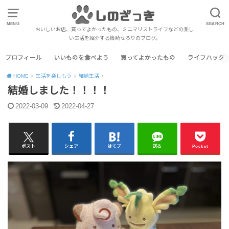
MENU
SEARCH
おいしいお店、買ってよかったもの、ミニマリストライフなどの楽し
い生活を紹介する篠崎せろりのブログ。
プロフィール
いいものを食べよう
買ってよかったもの
ライフハック
HOME
生活を楽しもう
結婚生活
結婚しました！！！！
2022-03-09
2022-04-27
ポスト
シェア
はてブ
送る
Pocket