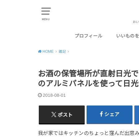
MENU
おい
プロフィール
いいもの
東京のお
千葉のお
神奈川の
埼玉のお
静岡のお
HOME
雑記
お酒の保管場所が直射日光で
のアルミパネルを使って日光
2018-08-01
シェア
ポスト
我が家ではキッチンのちょっと窪んだ出窓