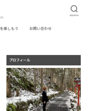
SEARCH
ログ。
を楽しもう
お問い合わせ
ルに使えるおいしいお酒
カクテル用グラス
ってよかった場所
ログ運営
ニマリスト・ミニマリズム
りたいこと
事
理
真
況報告
記
食事配達サービス「UberEats」とは？
UberEatsの配達員になるには
夏のUberEats配達アイテムまとめ
UberEatsの配達員がよく使う専門用語まと
イベントレポ
旅行
温泉・銭湯
猫カフェ
毎月のアクセス報告
め
プロフィール