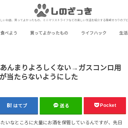
しいお店、買ってよかったもの、ミニマリストライフなどの楽しい生活を紹介する篠崎せろりのブ
を食べよう
買ってよかったもの
ライフハック
生活
いしいお店
いしいお店
おいしいお店
いしいお店
いしいお店
ミニマリストな僕の持ち物
食品・飲料・お酒
ガジェット・PC周辺機器
生活用品・消耗品
衣類・身に着けるもの
家電・電化製品
キッチン用品・食器
衛生用品・健康グッズ
ゲーム・嗜好品・娯楽
下北沢
北千住
上野
秋葉原
池袋
押上
錦糸町
浅草
新宿
町屋
日比谷
表参道（南青山）
御徒町
浅草橋
蔵前
四ツ谷
小岩
金町
神田
東日本橋
御茶ノ水
有楽町
蒲田
お花茶屋
東北沢
両国
目黒
市川
本八幡
西船橋
船橋
津田沼
松戸
成田
元町・中華街（石川町）
桜木町
海老名
小田原
川越
熱海
UberEats
お役立ち情報
カクテル作り
自己理解
Amazon
メルカリ
レビュー・レポート
カクテ
定番の
行
ブ
ミ
や
仕
料
写
近
雑
あんまりよろしくない→ガスコンロ用
が当たらないようにした
Pocket
はてブ
送る
みたいなところに大量にお酒を保管しているんですが、先日