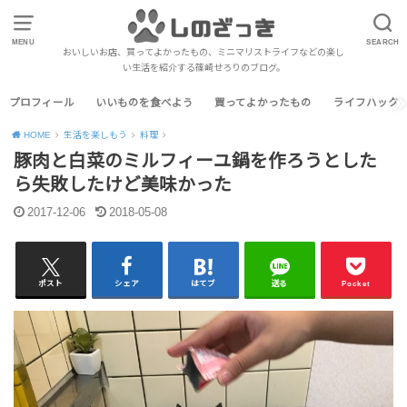
MENU
SEARCH
おいしいお店、買ってよかったもの、ミニマリストライフなどの楽し
い生活を紹介する篠崎せろりのブログ。
プロフィール
いいものを食べよう
買ってよかったもの
ライフハック
HOME
生活を楽しもう
料理
豚肉と白菜のミルフィーユ鍋を作ろうとした
ら失敗したけど美味かった
2017-12-06
2018-05-08
ポスト
シェア
はてブ
送る
Pocket