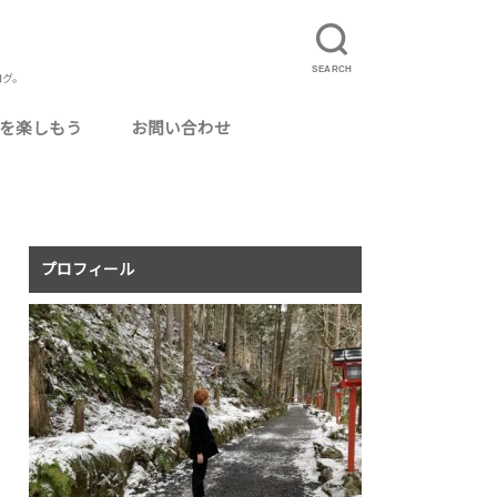
SEARCH
ログ。
を楽しもう
お問い合わせ
ルに使えるおいしいお酒
カクテル用グラス
ってよかった場所
ログ運営
ニマリスト・ミニマリズム
りたいこと
事
理
真
況報告
記
食事配達サービス「UberEats」とは？
UberEatsの配達員になるには
夏のUberEats配達アイテムまとめ
UberEatsの配達員がよく使う専門用語まと
イベントレポ
旅行
温泉・銭湯
猫カフェ
毎月のアクセス報告
め
プロフィール