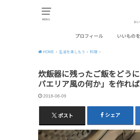
MENU
おい
プロフィール
いいもの
東京のお
千葉のお
神奈川の
埼玉のお
静岡のお
HOME
生活を楽しもう
料理
炊飯器に残ったご飯をどうに
パエリア風の何か」を作れば
2018-08-09
シェア
ポスト