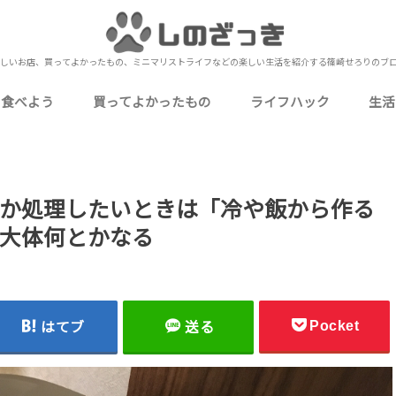
しいお店、買ってよかったもの、ミニマリストライフなどの楽しい生活を紹介する篠崎せろりのブ
を食べよう
買ってよかったもの
ライフハック
生活
いしいお店
いしいお店
おいしいお店
いしいお店
いしいお店
ミニマリストな僕の持ち物
食品・飲料・お酒
ガジェット・PC周辺機器
生活用品・消耗品
衣類・身に着けるもの
家電・電化製品
キッチン用品・食器
衛生用品・健康グッズ
ゲーム・嗜好品・娯楽
下北沢
北千住
上野
秋葉原
池袋
押上
錦糸町
浅草
新宿
町屋
日比谷
表参道（南青山）
御徒町
浅草橋
蔵前
四ツ谷
小岩
金町
神田
東日本橋
御茶ノ水
有楽町
蒲田
お花茶屋
東北沢
両国
目黒
市川
本八幡
西船橋
船橋
津田沼
松戸
成田
元町・中華街（石川町）
桜木町
海老名
小田原
川越
熱海
UberEats
お役立ち情報
カクテル作り
自己理解
Amazon
メルカリ
レビュー・レポート
カクテ
定番の
行
ブ
ミ
や
仕
料
写
近
雑
か処理したいときは「冷や飯から作る
大体何とかなる
Pocket
はてブ
送る