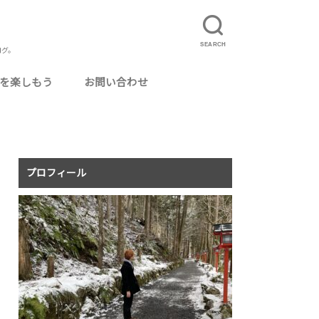
SEARCH
ログ。
を楽しもう
お問い合わせ
ルに使えるおいしいお酒
カクテル用グラス
ってよかった場所
ログ運営
ニマリスト・ミニマリズム
りたいこと
事
理
真
況報告
記
食事配達サービス「UberEats」とは？
UberEatsの配達員になるには
夏のUberEats配達アイテムまとめ
UberEatsの配達員がよく使う専門用語まと
イベントレポ
旅行
温泉・銭湯
猫カフェ
毎月のアクセス報告
め
プロフィール