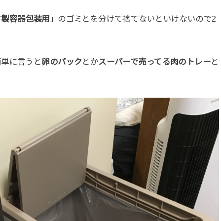
ク製容器包装用
」のゴミとを分けて捨てないといけないので2
簡単に言うと
卵のパック
とか
スーパーで売ってる肉のトレー
と