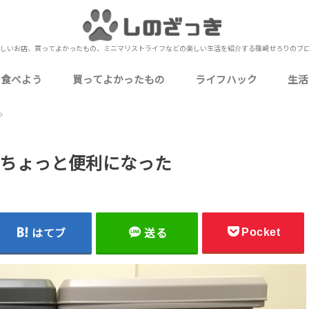
しいお店、買ってよかったもの、ミニマリストライフなどの楽しい生活を紹介する篠崎せろりのブ
を食べよう
買ってよかったもの
ライフハック
生活
いしいお店
いしいお店
おいしいお店
いしいお店
いしいお店
ミニマリストな僕の持ち物
食品・飲料・お酒
ガジェット・PC周辺機器
生活用品・消耗品
衣類・身に着けるもの
家電・電化製品
キッチン用品・食器
衛生用品・健康グッズ
ゲーム・嗜好品・娯楽
下北沢
北千住
上野
秋葉原
池袋
押上
錦糸町
浅草
新宿
町屋
日比谷
表参道（南青山）
御徒町
浅草橋
蔵前
四ツ谷
小岩
金町
神田
東日本橋
御茶ノ水
有楽町
蒲田
お花茶屋
東北沢
両国
目黒
市川
本八幡
西船橋
船橋
津田沼
松戸
成田
元町・中華街（石川町）
桜木町
海老名
小田原
川越
熱海
UberEats
お役立ち情報
カクテル作り
自己理解
Amazon
メルカリ
レビュー・レポート
カクテ
定番の
行
ブ
ミ
や
仕
料
写
近
雑
ちょっと便利になった
Pocket
はてブ
送る