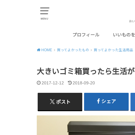
MENU
おい
プロフィール
いいもの
東京のお
千葉のお
神奈川の
埼玉のお
静岡のお
HOME
買ってよかったもの
買ってよかった生活用品
大きいゴミ箱買ったら生活が
2017-12-12
2018-09-20
シェア
ポスト