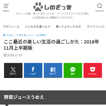
MENU
SEARCH
おいしいお店、買ってよかったもの、ミニマリストライフなどの楽し
い生活を紹介する篠崎せろりのブログ。
プロフィール
いいものを食べよう
買ってよかったもの
ライフハック
HOME
生活を楽しもう
近況報告
ここ最近の楽しい生活の過ごしかた：2018年
11月上半期版
2018-11-10
ポスト
シェア
はてブ
送る
Pocket
野菜ジュースうめえ