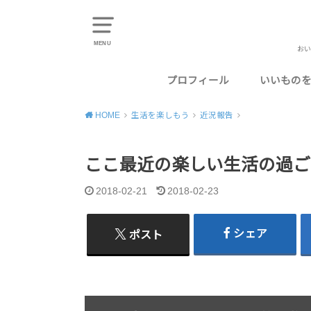
MENU
おい
プロフィール
いいもの
東京のお
千葉のお
神奈川の
埼玉のお
静岡のお
HOME
生活を楽しもう
近況報告
ここ最近の楽しい生活の過ごし
2018-02-21
2018-02-23
シェア
ポスト