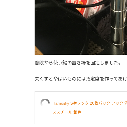
普段から使う鍵の置き場を固定しました。
失くすとやばいものには指定席を作ってあ
Hamosky S字フック 20枚パック フッ
ススチール 銀色