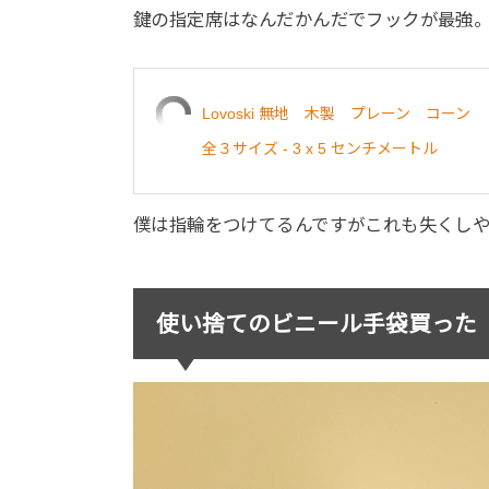
鍵の指定席はなんだかんだでフックが最強
Lovoski 無地 木製 プレーン コ
全３サイズ - 3 x 5 センチメートル
僕は指輪をつけてるんですがこれも失くし
使い捨てのビニール手袋買った