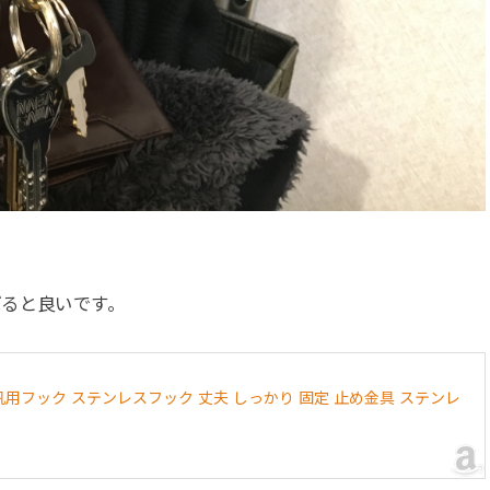
げると良いです。
ク 汎用フック ステンレスフック 丈夫 しっかり 固定 止め金具 ステンレ