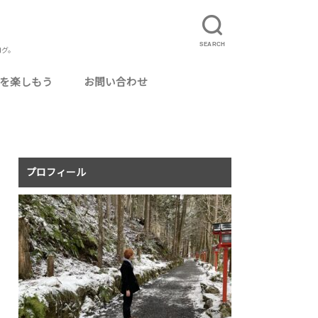
SEARCH
ログ。
を楽しもう
お問い合わせ
ルに使えるおいしいお酒
カクテル用グラス
ってよかった場所
ログ運営
ニマリスト・ミニマリズム
りたいこと
事
理
真
況報告
記
食事配達サービス「UberEats」とは？
UberEatsの配達員になるには
夏のUberEats配達アイテムまとめ
UberEatsの配達員がよく使う専門用語まと
イベントレポ
旅行
温泉・銭湯
猫カフェ
毎月のアクセス報告
め
プロフィール