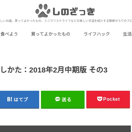
しいお店、買ってよかったもの、ミニマリストライフなどの楽しい生活を紹介する篠崎せろりのブ
を食べよう
買ってよかったもの
ライフハック
生活
いしいお店
いしいお店
おいしいお店
いしいお店
いしいお店
ミニマリストな僕の持ち物
食品・飲料・お酒
ガジェット・PC周辺機器
生活用品・消耗品
衣類・身に着けるもの
家電・電化製品
キッチン用品・食器
衛生用品・健康グッズ
ゲーム・嗜好品・娯楽
下北沢
北千住
上野
秋葉原
池袋
押上
錦糸町
浅草
新宿
町屋
日比谷
表参道（南青山）
御徒町
浅草橋
蔵前
四ツ谷
小岩
金町
神田
東日本橋
御茶ノ水
有楽町
蒲田
お花茶屋
東北沢
両国
目黒
市川
本八幡
西船橋
船橋
津田沼
松戸
成田
元町・中華街（石川町）
桜木町
海老名
小田原
川越
熱海
UberEats
お役立ち情報
カクテル作り
自己理解
Amazon
メルカリ
レビュー・レポート
カクテ
定番の
行
ブ
ミ
や
仕
料
写
近
雑
かた：2018年2月中期版 その3
Pocket
はてブ
送る