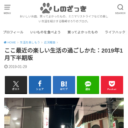
MENU
SEARCH
おいしいお店、買ってよかったもの、ミニマリストライフなどの楽し
い生活を紹介する篠崎せろりのブログ。
プロフィール
いいものを食べよう
買ってよかったもの
ライフハック
HOME
生活を楽しもう
近況報告
ここ最近の楽しい生活の過ごしかた：2019年1
月下半期版
2019-01-29
ポスト
シェア
はてブ
送る
Pocket