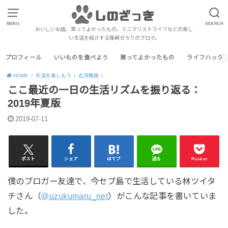
MENU
SEARCH
おいしいお店、買ってよかったもの、ミニマリストライフなどの楽し
い生活を紹介する篠崎せろりのブログ。
プロフィール
いいものを食べよう
買ってよかったもの
ライフハック
HOME
生活を楽しもう
近況報告
ここ最近の一日の生活リズムを振り返る：
2019年夏版
2019-07-11
ポスト
シェア
はてブ
送る
Pocket
僕のブロガー友達で、今セブ島で生活している林ツイタ
チさん（
@uzukumaru_net
）がこんな記事を書いていま
した。