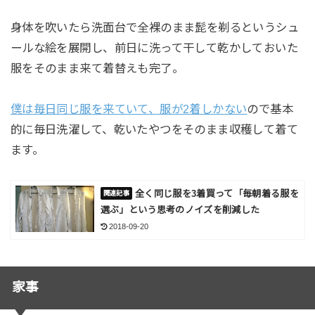
身体を吹いたら洗面台で全裸のまま髭を剃るというシュ
ールな絵を展開し、前日に洗って干して乾かしておいた
服をそのまま来て着替えも完了。
僕は毎日同じ服を来ていて、服が2着しかない
ので基本
的に毎日洗濯して、乾いたやつをそのまま収穫して着て
ます。
全く同じ服を3着買って「毎朝着る服を
選ぶ」という思考のノイズを削減した
2018-09-20
家事