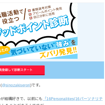
(
@sinozakiserori
)です。
のが結構好きで、以前にも
「16Personalities(16パーソナリテ