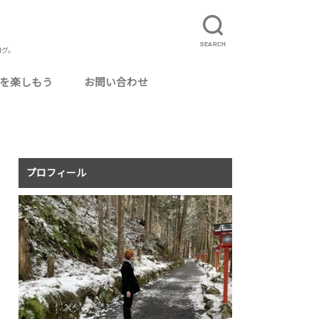
SEARCH
ログ。
を楽しもう
お問い合わせ
ルに使えるおいしいお酒
カクテル用グラス
ってよかった場所
ログ運営
ニマリスト・ミニマリズム
りたいこと
事
理
真
況報告
記
食事配達サービス「UberEats」とは？
UberEatsの配達員になるには
夏のUberEats配達アイテムまとめ
UberEatsの配達員がよく使う専門用語まと
イベントレポ
旅行
温泉・銭湯
猫カフェ
毎月のアクセス報告
め
プロフィール