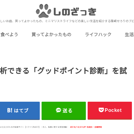
しいお店、買ってよかったもの、ミニマリストライフなどの楽しい生活を紹介する篠崎せろりのブ
を食べよう
買ってよかったもの
ライフハック
生活
いしいお店
いしいお店
おいしいお店
いしいお店
いしいお店
ミニマリストな僕の持ち物
食品・飲料・お酒
ガジェット・PC周辺機器
生活用品・消耗品
衣類・身に着けるもの
家電・電化製品
キッチン用品・食器
衛生用品・健康グッズ
ゲーム・嗜好品・娯楽
下北沢
北千住
上野
秋葉原
池袋
押上
錦糸町
浅草
新宿
町屋
日比谷
表参道（南青山）
御徒町
浅草橋
蔵前
四ツ谷
小岩
金町
神田
東日本橋
御茶ノ水
有楽町
蒲田
お花茶屋
東北沢
両国
目黒
市川
本八幡
西船橋
船橋
津田沼
松戸
成田
元町・中華街（石川町）
桜木町
海老名
小田原
川越
熱海
UberEats
お役立ち情報
カクテル作り
自己理解
Amazon
メルカリ
レビュー・レポート
カクテ
定番の
行
ブ
ミ
や
仕
料
写
近
雑
析できる「グッドポイント診断」を試
Pocket
はてブ
送る