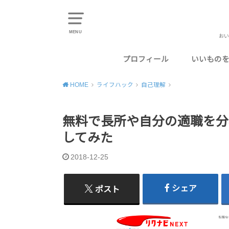
MENU
おい
プロフィール
いいもの
東京のお
千葉のお
神奈川の
埼玉のお
静岡のお
HOME
ライフハック
自己理解
無料で長所や自分の適職を分
してみた
2018-12-25
シェア
ポスト