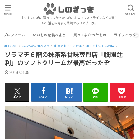
MENU
SEARCH
おいしいお店、買ってよかったもの、ミニマリストライフなどの楽し
い生活を紹介する篠崎せろりのブログ。
プロフィール
いいものを食べよう
買ってよかったもの
ライフハック
HOME
いいものを食べよう
東京のおいしいお店
押上のおいしいお店
ソラマチ６階の抹茶系甘味専門店「祇園辻
利」のソフトクリームが最高だったぞ
2019-03-05
ポスト
シェア
はてブ
送る
Pocket