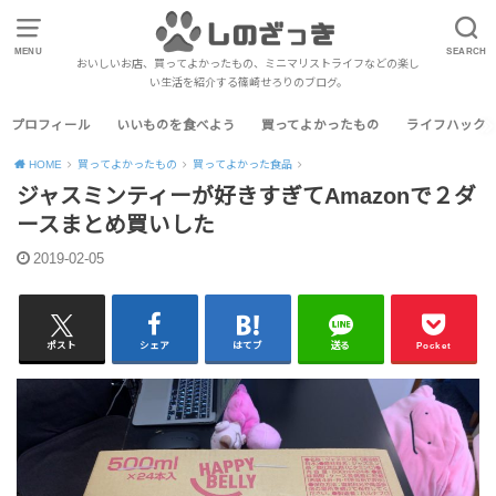
MENU
SEARCH
おいしいお店、買ってよかったもの、ミニマリストライフなどの楽し
い生活を紹介する篠崎せろりのブログ。
プロフィール
いいものを食べよう
買ってよかったもの
ライフハック
HOME
買ってよかったもの
買ってよかった食品
ジャスミンティーが好きすぎてAmazonで２ダ
ースまとめ買いした
2019-02-05
ポスト
シェア
はてブ
送る
Pocket