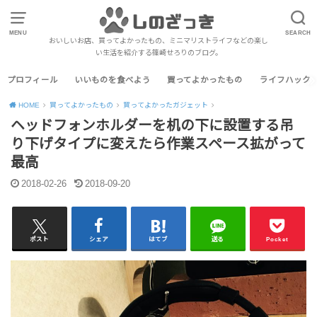
MENU
SEARCH
おいしいお店、買ってよかったもの、ミニマリストライフなどの楽し
い生活を紹介する篠崎せろりのブログ。
プロフィール
いいものを食べよう
買ってよかったもの
ライフハック
HOME
買ってよかったもの
買ってよかったガジェット
ヘッドフォンホルダーを机の下に設置する吊
り下げタイプに変えたら作業スペース拡がって
最高
2018-02-26
2018-09-20
ポスト
シェア
はてブ
送る
Pocket