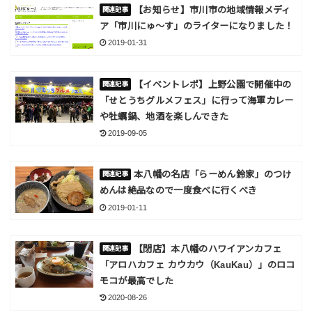
【お知らせ】市川市の地域情報メディ
ア「市川にゅ～す」のライターになりました！
2019-01-31
【イベントレポ】上野公園で開催中の
「せとうちグルメフェス」に行って海軍カレー
や牡蠣鍋、地酒を楽しんできた
2019-09-05
本八幡の名店「らーめん鈴家」のつけ
めんは絶品なので一度食べに行くべき
2019-01-11
【閉店】本八幡のハワイアンカフェ
「アロハカフェ カウカウ（KauKau）」のロコ
モコが最高でした
2020-08-26