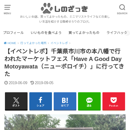
MENU
SEARCH
おいしいお店、買ってよかったもの、ミニマリストライフなどの楽し
い生活を紹介する篠崎せろりのブログ。
プロフィール
いいものを食べよう
買ってよかったもの
ライフハック
HOME
行ってよかった場所
イベントレポ
【イベントレポ】千葉県市川市の本八幡で行
われたマーケットフェス「Have A Good Day
Motoyawata（ニューボロイチ）」に行ってき
た
2019-06-09
2019-09-05
ポスト
シェア
はてブ
送る
Pocket