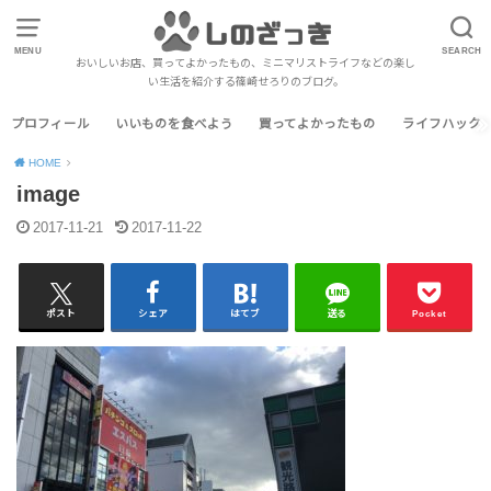
MENU
SEARCH
おいしいお店、買ってよかったもの、ミニマリストライフなどの楽し
い生活を紹介する篠崎せろりのブログ。
プロフィール
いいものを食べよう
買ってよかったもの
ライフハック
HOME
image
2017-11-21
2017-11-22
ポスト
シェア
はてブ
送る
Pocket