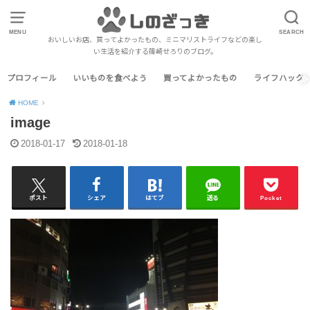
MENU
SEARCH
おいしいお店、買ってよかったもの、ミニマリストライフなどの楽し
い生活を紹介する篠崎せろりのブログ。
プロフィール
いいものを食べよう
買ってよかったもの
ライフハック
HOME
image
2018-01-17
2018-01-18
ポスト
シェア
はてブ
送る
Pocket