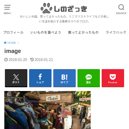
MENU
SEARCH
おいしいお店、買ってよかったもの、ミニマリストライフなどの楽し
い生活を紹介する篠崎せろりのブログ。
プロフィール
いいものを食べよう
買ってよかったもの
ライフハック
HOME
image
2018-01-20
2018-01-21
ポスト
シェア
はてブ
送る
Pocket