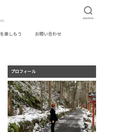
SEARCH
ログ。
を楽しもう
お問い合わせ
ルに使えるおいしいお酒
カクテル用グラス
ってよかった場所
ログ運営
ニマリスト・ミニマリズム
りたいこと
事
理
真
況報告
記
食事配達サービス「UberEats」とは？
UberEatsの配達員になるには
夏のUberEats配達アイテムまとめ
UberEatsの配達員がよく使う専門用語まと
イベントレポ
旅行
温泉・銭湯
猫カフェ
毎月のアクセス報告
め
プロフィール