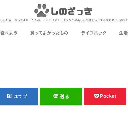
しいお店、買ってよかったもの、ミニマリストライフなどの楽しい生活を紹介する篠崎せろりのブ
を食べよう
買ってよかったもの
ライフハック
生活
いしいお店
いしいお店
おいしいお店
いしいお店
いしいお店
ミニマリストな僕の持ち物
食品・飲料・お酒
ガジェット・PC周辺機器
生活用品・消耗品
衣類・身に着けるもの
家電・電化製品
キッチン用品・食器
衛生用品・健康グッズ
ゲーム・嗜好品・娯楽
下北沢
北千住
上野
秋葉原
池袋
押上
錦糸町
浅草
新宿
町屋
日比谷
表参道（南青山）
御徒町
浅草橋
蔵前
四ツ谷
小岩
金町
神田
東日本橋
御茶ノ水
有楽町
蒲田
お花茶屋
東北沢
両国
目黒
市川
本八幡
西船橋
船橋
津田沼
松戸
成田
元町・中華街（石川町）
桜木町
海老名
小田原
川越
熱海
UberEats
お役立ち情報
カクテル作り
自己理解
Amazon
メルカリ
レビュー・レポート
カクテ
定番の
行
ブ
ミ
や
仕
料
写
近
雑
Pocket
はてブ
送る