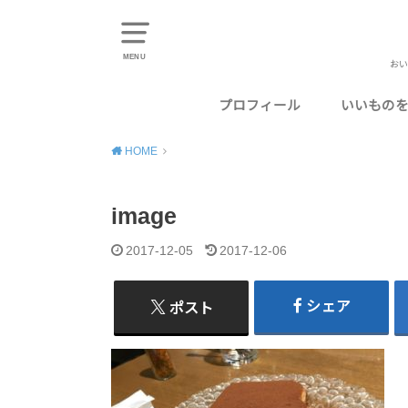
MENU
おい
プロフィール
いいもの
東京のお
千葉のお
神奈川の
埼玉のお
静岡のお
HOME
image
2017-12-05
2017-12-06
シェア
ポスト