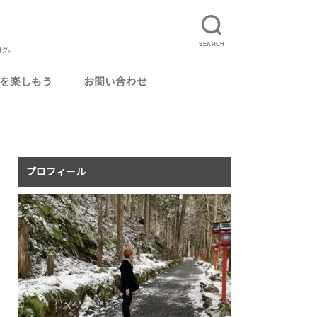
SEARCH
ログ。
を楽しもう
お問い合わせ
ルに使えるおいしいお酒
カクテル用グラス
ってよかった場所
ログ運営
ニマリスト・ミニマリズム
りたいこと
事
理
真
況報告
記
食事配達サービス「UberEats」とは？
UberEatsの配達員になるには
夏のUberEats配達アイテムまとめ
UberEatsの配達員がよく使う専門用語まと
イベントレポ
旅行
温泉・銭湯
猫カフェ
毎月のアクセス報告
め
プロフィール