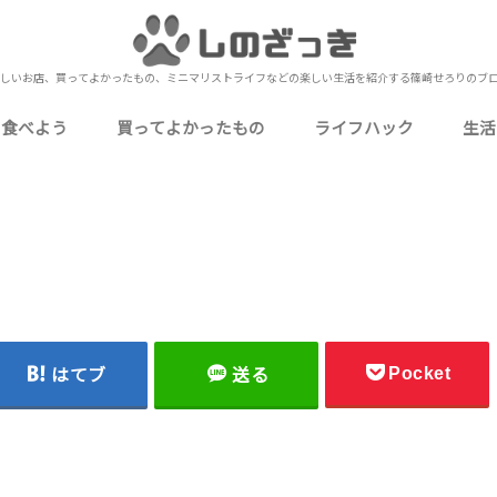
しいお店、買ってよかったもの、ミニマリストライフなどの楽しい生活を紹介する篠崎せろりのブ
を食べよう
買ってよかったもの
ライフハック
生活
いしいお店
いしいお店
おいしいお店
いしいお店
いしいお店
ミニマリストな僕の持ち物
食品・飲料・お酒
ガジェット・PC周辺機器
生活用品・消耗品
衣類・身に着けるもの
家電・電化製品
キッチン用品・食器
衛生用品・健康グッズ
ゲーム・嗜好品・娯楽
下北沢
北千住
上野
秋葉原
池袋
押上
錦糸町
浅草
新宿
町屋
日比谷
表参道（南青山）
御徒町
浅草橋
蔵前
四ツ谷
小岩
金町
神田
東日本橋
御茶ノ水
有楽町
蒲田
お花茶屋
東北沢
両国
目黒
市川
本八幡
西船橋
船橋
津田沼
松戸
成田
元町・中華街（石川町）
桜木町
海老名
小田原
川越
熱海
UberEats
お役立ち情報
カクテル作り
自己理解
Amazon
メルカリ
レビュー・レポート
カクテ
定番の
行
ブ
ミ
や
仕
料
写
近
雑
Pocket
はてブ
送る