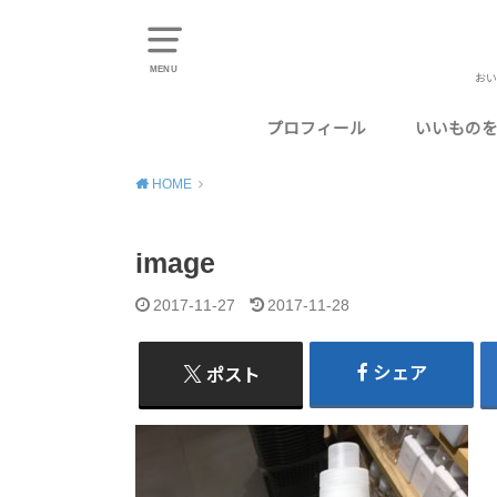
MENU
おい
プロフィール
いいもの
東京のお
千葉のお
神奈川の
埼玉のお
静岡のお
HOME
image
2017-11-27
2017-11-28
シェア
ポスト