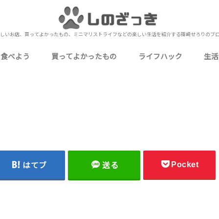
しいお店、買ってよかったもの、ミニマリストライフなどの楽しい生活を紹介する篠崎せろりのブ
を食べよう
買ってよかったもの
ライフハック
生活
いしいお店
いしいお店
おいしいお店
いしいお店
いしいお店
ミニマリストな僕の持ち物
食品・飲料・お酒
ガジェット・PC周辺機器
生活用品・消耗品
衣類・身に着けるもの
家電・電化製品
キッチン用品・食器
衛生用品・健康グッズ
ゲーム・嗜好品・娯楽
下北沢
北千住
上野
秋葉原
池袋
押上
錦糸町
浅草
新宿
町屋
日比谷
表参道（南青山）
御徒町
浅草橋
蔵前
四ツ谷
小岩
金町
神田
東日本橋
御茶ノ水
有楽町
蒲田
お花茶屋
東北沢
両国
目黒
市川
本八幡
西船橋
船橋
津田沼
松戸
成田
元町・中華街（石川町）
桜木町
海老名
小田原
川越
熱海
UberEats
お役立ち情報
カクテル作り
自己理解
Amazon
メルカリ
レビュー・レポート
カクテ
定番の
行
ブ
ミ
や
仕
料
写
近
雑
Pocket
はてブ
送る