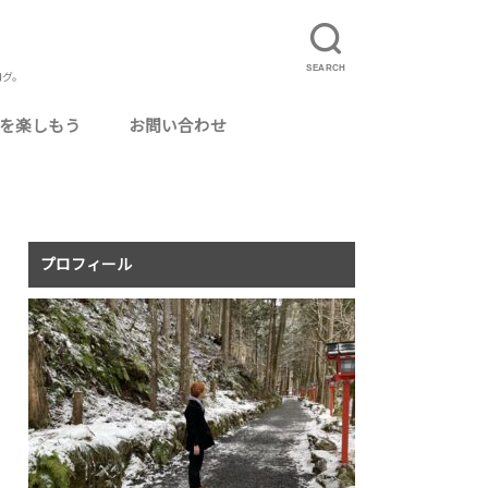
SEARCH
ログ。
を楽しもう
お問い合わせ
ルに使えるおいしいお酒
カクテル用グラス
ってよかった場所
ログ運営
ニマリスト・ミニマリズム
りたいこと
事
理
真
況報告
記
食事配達サービス「UberEats」とは？
UberEatsの配達員になるには
夏のUberEats配達アイテムまとめ
UberEatsの配達員がよく使う専門用語まと
イベントレポ
旅行
温泉・銭湯
猫カフェ
毎月のアクセス報告
め
プロフィール