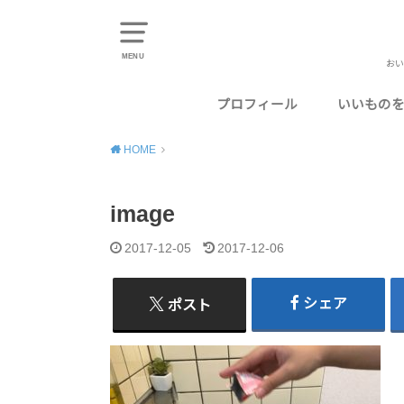
MENU
おい
プロフィール
いいもの
東京のお
千葉のお
神奈川の
埼玉のお
静岡のお
HOME
image
2017-12-05
2017-12-06
シェア
ポスト