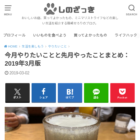
MENU
SEARCH
おいしいお店、買ってよかったもの、ミニマリストライフなどの楽し
い生活を紹介する篠崎せろりのブログ。
プロフィール
いいものを食べよう
買ってよかったもの
ライフハック
HOME
生活を楽しもう
やりたいこと
今月やりたいことと先月やったことまとめ：
2019年3月版
2019-03-02
ポスト
シェア
はてブ
送る
Pocket