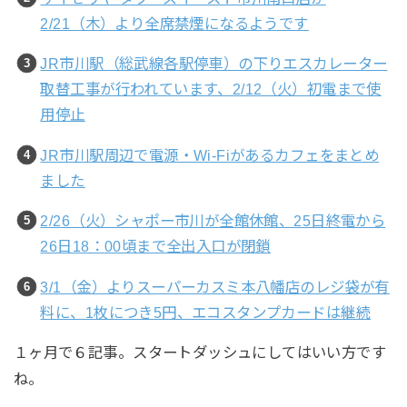
2/21（木）より全席禁煙になるようです
JR市川駅（総武線各駅停車）の下りエスカレーター
取替工事が行われています、2/12（火）初電まで使
用停止
JR市川駅周辺で電源・Wi-Fiがあるカフェをまとめ
ました
2/26（火）シャポー市川が全館休館、25日終電から
26日18：00頃まで全出入口が閉鎖
3/1（金）よりスーパーカスミ本八幡店のレジ袋が有
料に、1枚につき5円、エコスタンプカードは継続
１ヶ月で６記事。スタートダッシュにしてはいい方です
ね。