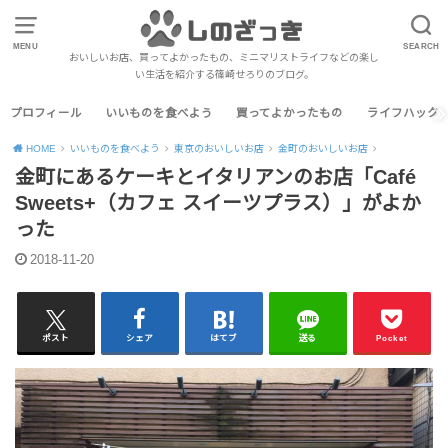
MENU
SEARCH
おいしいお店、買ってよかったもの、ミニマリストライフなどの楽し
い生活を紹介する篠崎せろりのブログ。
プロフィール
いいものを食べよう
買ってよかったもの
ライフハック
HOME
いいものを食べよう
東京のおいしいお店
金町のおいしいお店
金町にあるケーキとイタリアンのお店「Café
Sweets+（カフェ スイーツプラス）」がよか
った
2018-11-20
ポスト
シェア
はてブ
送る
Pocket