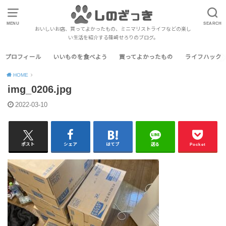
MENU
SEARCH
おいしいお店、買ってよかったもの、ミニマリストライフなどの楽し
い生活を紹介する篠崎せろりのブログ。
プロフィール
いいものを食べよう
買ってよかったもの
ライフハック
HOME
img_0206.jpg
2022-03-10
ポスト
シェア
はてブ
送る
Pocket