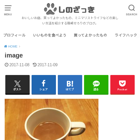
MENU
SEARCH
おいしいお店、買ってよかったもの、ミニマリストライフなどの楽し
い生活を紹介する篠崎せろりのブログ。
プロフィール
いいものを食べよう
買ってよかったもの
ライフハック
HOME
image
2017-11-08
2017-11-09
ポスト
シェア
はてブ
送る
Pocket