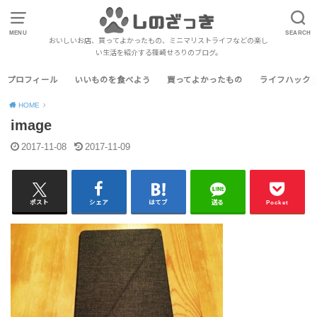
MENU
SEARCH
おいしいお店、買ってよかったもの、ミニマリストライフなどの楽し
い生活を紹介する篠崎せろりのブログ。
プロフィール
いいものを食べよう
買ってよかったもの
ライフハック
HOME
image
2017-11-08
2017-11-09
ポスト
シェア
はてブ
送る
Pocket