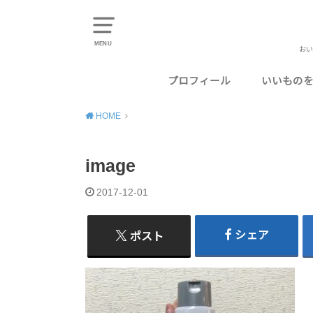
MENU
おい
プロフィール
いいもの
東京のお
千葉のお
神奈川の
埼玉のお
静岡のお
HOME
image
2017-12-01
シェア
ポスト