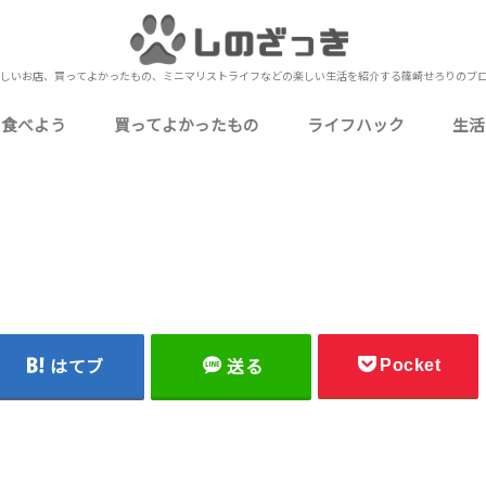
しいお店、買ってよかったもの、ミニマリストライフなどの楽しい生活を紹介する篠崎せろりのブ
を食べよう
買ってよかったもの
ライフハック
生活
いしいお店
いしいお店
おいしいお店
いしいお店
いしいお店
ミニマリストな僕の持ち物
食品・飲料・お酒
ガジェット・PC周辺機器
生活用品・消耗品
衣類・身に着けるもの
家電・電化製品
キッチン用品・食器
衛生用品・健康グッズ
ゲーム・嗜好品・娯楽
下北沢
北千住
上野
秋葉原
池袋
押上
錦糸町
浅草
新宿
町屋
日比谷
表参道（南青山）
御徒町
浅草橋
蔵前
四ツ谷
小岩
金町
神田
東日本橋
御茶ノ水
有楽町
蒲田
お花茶屋
東北沢
両国
目黒
市川
本八幡
西船橋
船橋
津田沼
松戸
成田
元町・中華街（石川町）
桜木町
海老名
小田原
川越
熱海
UberEats
お役立ち情報
カクテル作り
自己理解
Amazon
メルカリ
レビュー・レポート
カクテ
定番の
行
ブ
ミ
や
仕
料
写
近
雑
Pocket
はてブ
送る