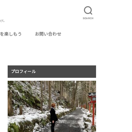
SEARCH
ログ。
を楽しもう
お問い合わせ
ルに使えるおいしいお酒
カクテル用グラス
ってよかった場所
ログ運営
ニマリスト・ミニマリズム
りたいこと
事
理
真
況報告
記
食事配達サービス「UberEats」とは？
UberEatsの配達員になるには
夏のUberEats配達アイテムまとめ
UberEatsの配達員がよく使う専門用語まと
イベントレポ
旅行
温泉・銭湯
猫カフェ
毎月のアクセス報告
め
プロフィール