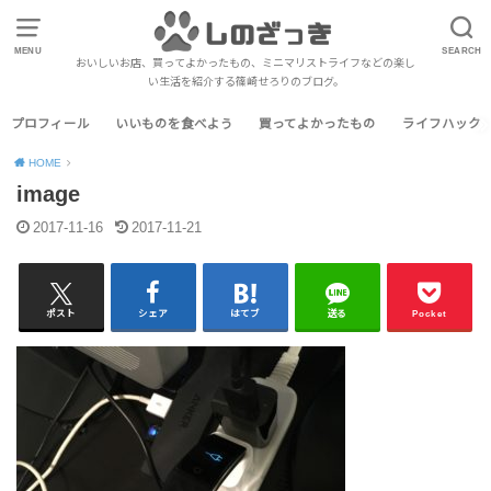
MENU
SEARCH
おいしいお店、買ってよかったもの、ミニマリストライフなどの楽し
い生活を紹介する篠崎せろりのブログ。
プロフィール
いいものを食べよう
買ってよかったもの
ライフハック
HOME
image
2017-11-16
2017-11-21
ポスト
シェア
はてブ
送る
Pocket