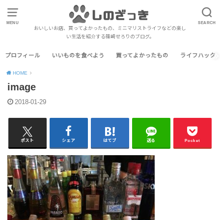
MENU
SEARCH
おいしいお店、買ってよかったもの、ミニマリストライフなどの楽し
い生活を紹介する篠崎せろりのブログ。
プロフィール
いいものを食べよう
買ってよかったもの
ライフハック
HOME
image
2018-01-29
ポスト
シェア
はてブ
送る
Pocket